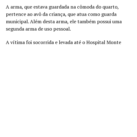
A arma, que estava guardada na cômoda do quarto,
pertence ao avô da criança, que atua como guarda
municipal. Além desta arma, ele também possui uma
segunda arma de uso pessoal.
A vítima foi socorrida e levada até o Hospital Monte
Serrat de Salto, mas não resistiu aos ferimentos. O
corpo foi encaminhado para o Instituto Médico Legal
(IML) de Sorocaba (SP).
As armas e as munições foram apreendidas e um boletim
de ocorrência foi registrado. O caso é investigado como
morte suspeita e morte acidental.
Em nota, a Guarda Civil Municipal (GCM) disse que a
arma funcional do servidor foi disparada acidentalmente
pela sua neta. “O agente da Guarda Civil Municipal
encontrava-se fora do horário de serviço no momento
do ocorrido, e as circunstâncias do evento estão sendo