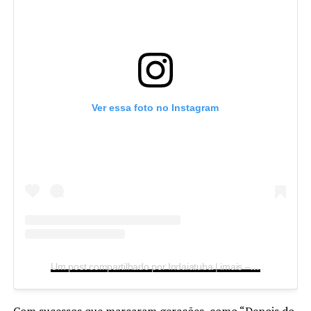
Ver essa foto no Instagram
Um post compartilhado por Indaiatuba | imais – portal de notícias (@imaisonline)
Com sucessos que marcaram gerações, como “Depois do