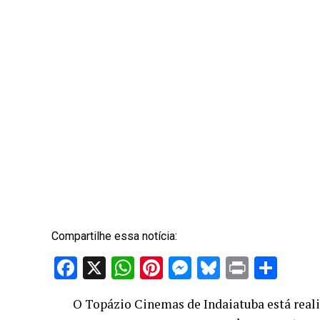
Compartilhe essa notícia:
Facebook
X
WhatsApp
Pinterest
Messenger
Bluesky
Print
Sha
O Topázio Cinemas de Indaiatuba está reali