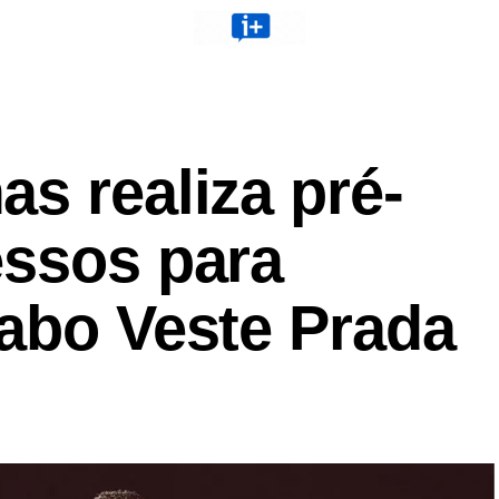
s realiza pré-
essos para
iabo Veste Prada