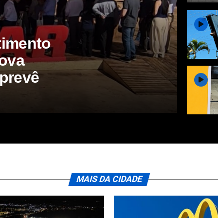
timento
nova
 prevê
MAIS DA CIDADE