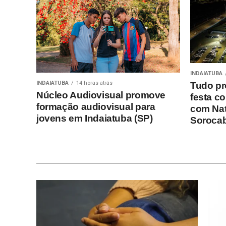
INDAIATUBA
INDAIATUBA
14 horas atrás
Tudo pr
Núcleo Audiovisual promove
festa c
formação audiovisual para
com Nat
jovens em Indaiatuba (SP)
Soroca