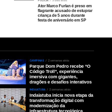
POLÍCIA
3 dias atrás
Ator Marco Furlan é preso em
flagrante acusado de estuprar
criança de 5 anos durante
festa de aniversário em SP
CAMPINAS
2 semanas atrás
Parque Dom Pedro recebe “O
Código Troll”, experiência
imersiva com gigantes,
dragões e desafios interativos
INDAIATUBA
2 semanas atrás
Indaiatuba inicia nova etapa da
transformação digital com
modernização da
infraestrutura tecnológica