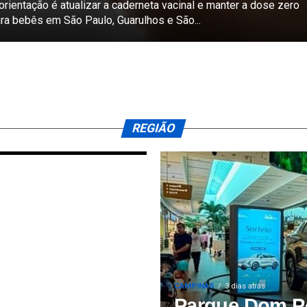
orientação é atualizar a caderneta vacinal e manter a dose zero
ra bebês em São Paulo, Guarulhos e São...
a
a
REGIÃO
CAMPINAS
3 dias atrás
Parque Dom Pe