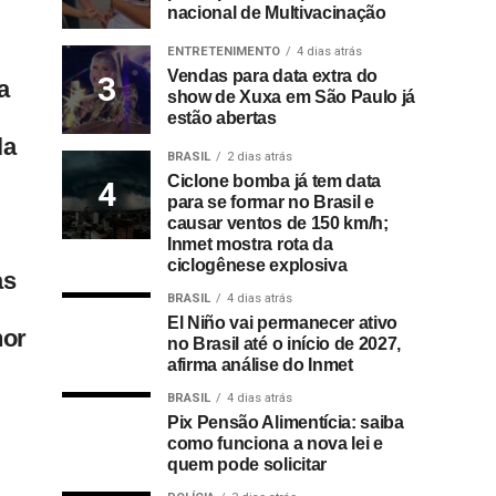
nacional de Multivacinação
ENTRETENIMENTO
4 dias atrás
Vendas para data extra do
a
show de Xuxa em São Paulo já
estão abertas
la
BRASIL
2 dias atrás
Ciclone bomba já tem data
para se formar no Brasil e
causar ventos de 150 km/h;
Inmet mostra rota da
ciclogênese explosiva
as
BRASIL
4 dias atrás
El Niño vai permanecer ativo
hor
no Brasil até o início de 2027,
afirma análise do Inmet
BRASIL
4 dias atrás
Pix Pensão Alimentícia: saiba
como funciona a nova lei e
quem pode solicitar