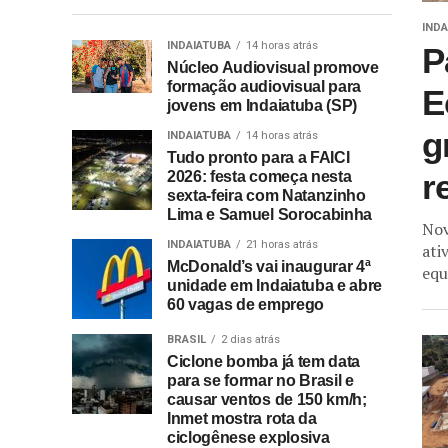
INDA
INDAIATUBA
14 horas atrás
P
Núcleo Audiovisual promove
formação audiovisual para
E
jovens em Indaiatuba (SP)
g
INDAIATUBA
14 horas atrás
Tudo pronto para a FAICI
r
2026: festa começa nesta
sexta-feira com Natanzinho
Lima e Samuel Sorocabinha
Nov
INDAIATUBA
21 horas atrás
ati
McDonald’s vai inaugurar 4ª
equ
unidade em Indaiatuba e abre
60 vagas de emprego
BRASIL
2 dias atrás
Ciclone bomba já tem data
para se formar no Brasil e
causar ventos de 150 km/h;
Inmet mostra rota da
ciclogênese explosiva