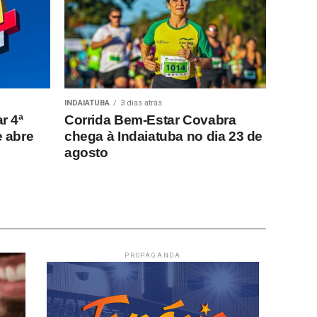
INDAIATUBA
3 dias atrás
r 4ª
Corrida Bem-Estar Covabra
e abre
chega à Indaiatuba no dia 23 de
agosto
PROPAGANDA