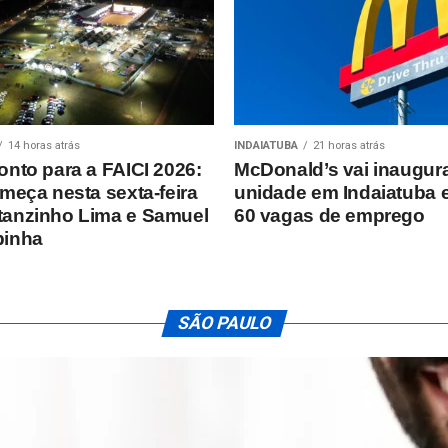
14 horas atrás
INDAIATUBA
21 horas atrás
onto para a FAICI 2026:
McDonald’s vai inaugura
omeça nesta sexta-feira
unidade em Indaiatuba 
anzinho Lima e Samuel
60 vagas de emprego
binha
SÃO PAULO