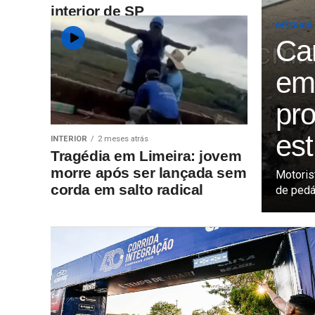
interior de SP
INTERIOR
Ca
em 
pr
es
INTERIOR
2 meses atrás
Tragédia em Limeira: jovem
morre após ser lançada sem
Motoris
corda em salto radical
de pedá