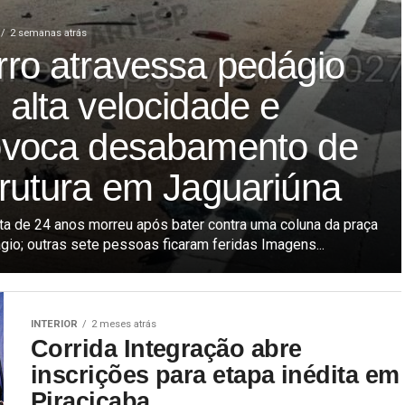
2 semanas atrás
rro atravessa pedágio
alta velocidade e
ovoca desabamento de
trutura em Jaguariúna
ta de 24 anos morreu após bater contra uma coluna da praça
gio; outras sete pessoas ficaram feridas Imagens...
INTERIOR
2 meses atrás
Corrida Integração abre
inscrições para etapa inédita em
Piracicaba