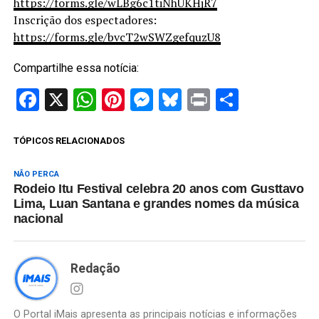
https://forms.gle/wLBg6c1tiNhUKHjR7
Inscrição dos espectadores:
https://forms.gle/bvcT2wSWZgefquzU8
Compartilhe essa notícia:
Facebook
X
WhatsApp
Pinterest
Messenger
Bluesky
Print
Share
TÓPICOS RELACIONADOS
NÃO PERCA
Rodeio Itu Festival celebra 20 anos com Gusttavo
Lima, Luan Santana e grandes nomes da música
nacional
Redação
O Portal iMais apresenta as principais notícias e informações