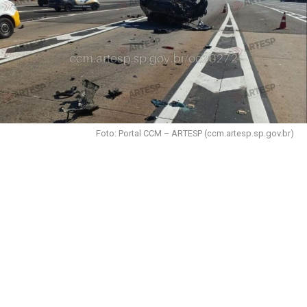
Foto: Portal CCM – ARTESP (ccm.artesp.sp.gov.br)