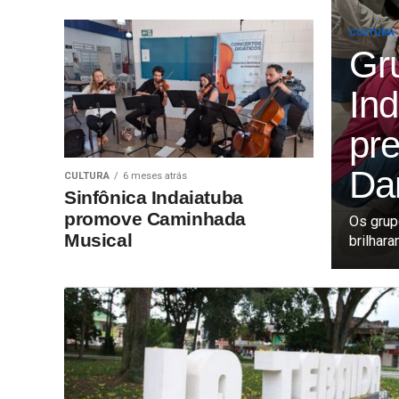
CULTURA
Gr
In
pr
Da
CULTURA
6 meses atrás
Sinfônica Indaiatuba
promove Caminhada
Os grup
Musical
brilhara