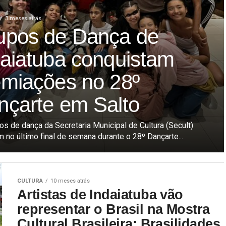
3 meses atrás
upos de Dança de
daiatuba conquistam
emiações no 28º
nçarte em Salto
os de dança da Secretaria Municipal de Cultura (Secult)
m no último final de semana durante o 28º Dançarte...
CULTURA
10 meses atrás
Artistas de Indaiatuba vão
representar o Brasil na Mostra
Cultural Brasileira: Brasilidades