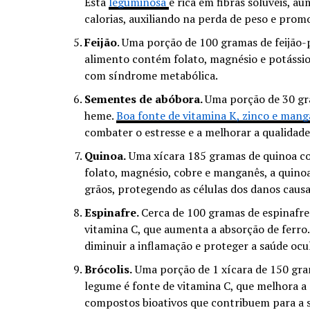
Esta
leguminosa
é rica em fibras solúveis, a
calorias, auxiliando na perda de peso e promo
Feijão
. Uma porção de 100 gramas de feijão-
alimento contém folato, magnésio e potássio
com síndrome metabólica.
Sementes de abóbora.
Uma porção de 30 gr
heme.
Boa fonte de vitamina K, zinco e mang
combater o estresse e a melhorar a qualidad
Quinoa.
Uma xícara 185 gramas de quinoa coz
folato, magnésio, cobre e manganês, a quinoa
grãos, protegendo as células dos danos causad
Espinafre.
Cerca de 100 gramas de espinafre
vitamina C, que aumenta a absorção de ferro.
diminuir a inflamação e proteger a saúde ocul
Brócolis.
Uma porção de 1 xícara de 150 gra
legume é fonte de vitamina C, que melhora a
compostos bioativos que contribuem para a s