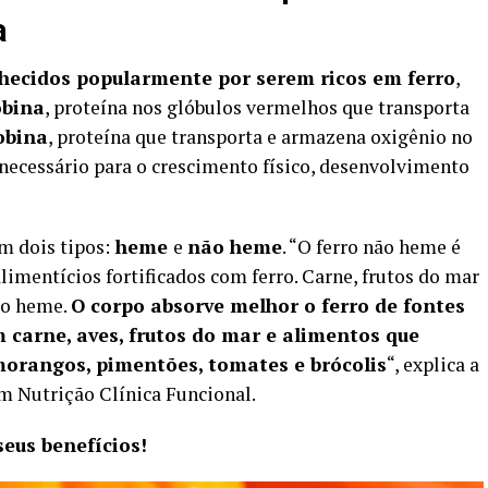
a
onhecidos popularmente por serem ricos em ferro
,
bina
, proteína nos glóbulos vermelhos que transporta
obina
, proteína que transporta e armazena oxigênio no
necessário para o crescimento físico, desenvolvimento
m dois tipos:
heme
e
não heme
. “O ferro não heme é
imentícios fortificados com ferro. Carne, frutos do mar
ão heme.
O corpo absorve melhor o ferro de fontes
carne, aves, frutos do mar e alimentos que
morangos, pimentões, tomates e brócolis
“, explica a
m Nutrição Clínica Funcional.
seus benefícios!