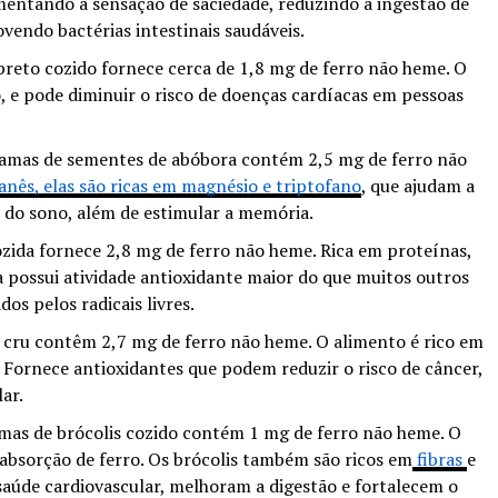
umentando a sensação de saciedade, reduzindo a ingestão de
vendo bactérias intestinais saudáveis.
preto cozido fornece cerca de 1,8 mg de ferro não heme. O
, e pode diminuir o risco de doenças cardíacas em pessoas
amas de sementes de abóbora contém 2,5 mg de ferro não
anês, elas são ricas em magnésio e triptofano
, que ajudam a
e do sono, além de estimular a memória.
ida fornece 2,8 mg de ferro não heme. Rica em proteínas,
 possui atividade antioxidante maior do que muitos outros
os pelos radicais livres.
 cru contêm 2,7 mg de ferro não heme. O alimento é rico em
 Fornece antioxidantes que podem reduzir o risco de câncer,
ar.
mas de brócolis cozido contém 1 mg de ferro não heme. O
 absorção de ferro. Os brócolis também são ricos em
fibras
e
aúde cardiovascular, melhoram a digestão e fortalecem o