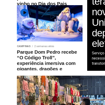
ter
vinho no Dia dos Pais
no
Un
de
ele
CAMPINAS
2 semanas atrás
Parque Dom Pedro recebe
Serviço
“O Código Troll”,
necessi
experiência imersiva com
transtor
gigantes, dragões e
desafios interativos