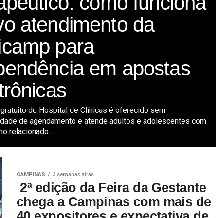
apêutico: como funciona
vo atendimento da
icamp para
pendência em apostas
trônicas
 gratuito do Hospital de Clínicas é oferecido sem
dade de agendamento e atende adultos e adolescentes com
no relacionado...
CAMPINAS
3 semanas atrás
2ª edição da Feira da Gestante
chega a Campinas com mais de
40 expositores e expectativa de