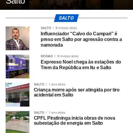
Salto
SALTO
SALTO
8 meses atrás
Influenciador “Calvo do Campari” é
preso em Salto por agressão contra a
namorada
REGIÃO
8 meses atrás
Expresso Noel chega às estações do
Trem da República em Itu e Salto
SALTO
1 ano atrás
Criança morre após ser atingida por tiro
acidental em Salto
SALTO
1 ano atrás
CPFL Piratininga inicia obras de nova
subestação de energia em Salto