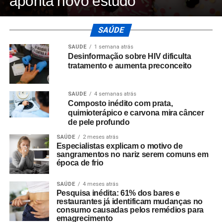
aponta novo estudo
SAÚDE
SAÚDE
1 semana atrás
Desinformação sobre HIV dificulta
tratamento e aumenta preconceito
SAÚDE
4 semanas atrás
Composto inédito com prata,
quimioterápico e carvona mira câncer
de pele profundo
SAÚDE
2 meses atrás
Especialistas explicam o motivo de
sangramentos no nariz serem comuns em
época de frio
SAÚDE
4 meses atrás
Pesquisa inédita: 61% dos bares e
restaurantes já identificam mudanças no
consumo causadas pelos remédios para
emagrecimento