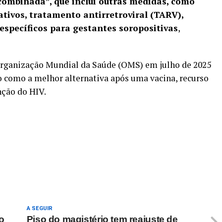
ombinada”, que inclui outras medidas, como
ativos, tratamento antirretroviral (TARV),
 específicos para gestantes soropositivas
,
Organização Mundial da Saúde (OMS) em julho de 2025
o como a melhor alternativa após uma vacina, recurso
nção do HIV.
re
A SEGUIR
o
Piso do magistério tem reajuste de