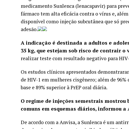
medicamento Sunlenca (lenacapavir) para preve
fármaco tem alta eficácia contra o vírus e, al
disponível como injeção subcutânea que só preci
adesão.
A indicação é destinada a adultos e adole
35 kg, que estejam sob risco de contrair o v
realizar teste com resultado negativo para HIV-
Os estudos clínicos apresentados demonstraram
de HIV-1 em mulheres cisgênero; além de 96% d
base e 89% superior à PrEP oral diária.
O regime de injeções semestrais mostrou b
comuns em esquemas diários, informou a A
De acordo com a Anvisa, a Sunlenca é um antir