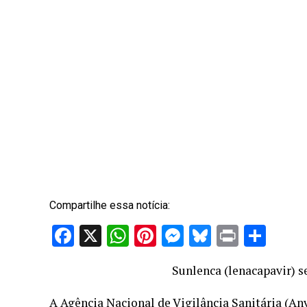
Compartilhe essa notícia:
Facebook
X
WhatsApp
Pinterest
Messenger
Bluesky
Print
Sha
Sunlenca (lenacapavir) s
A Agência Nacional de Vigilância Sanitária (Anv