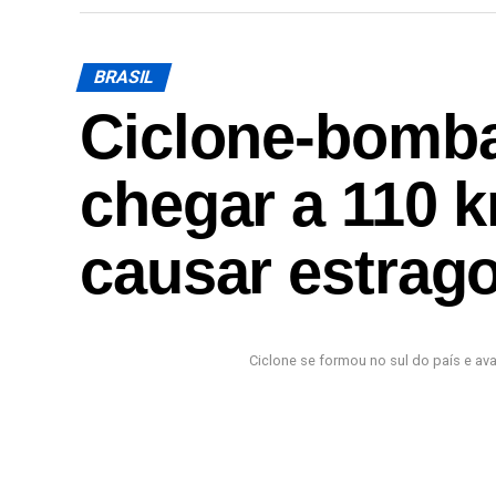
BRASIL
Ciclone-bomb
chegar a 110 
causar estrag
Ciclone se formou no sul do país e av