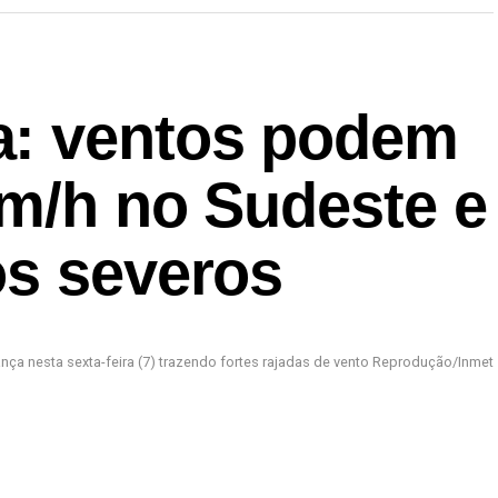
a: ventos podem
km/h no Sudeste e
os severos
ança nesta sexta-feira (7) trazendo fortes rajadas de vento Reprodução/Inmet