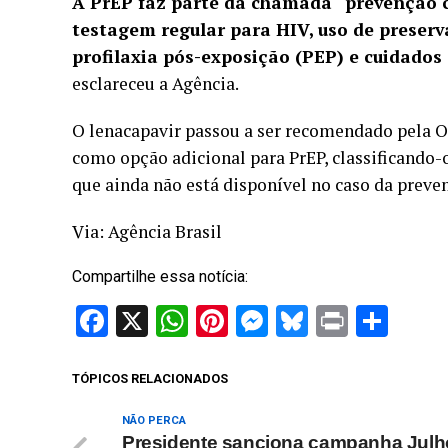
A PrEP faz parte da chamada “prevenção c
testagem regular para HIV, uso de preserv
profilaxia pós-exposição (PEP) e cuidados
esclareceu a Agência.
O lenacapavir passou a ser recomendado pela 
como opção adicional para PrEP, classificando-
que ainda não está disponível no caso da preve
Via: Agência Brasil
Compartilhe essa notícia:
Facebook
X
WhatsApp
Pinterest
Messenger
Bluesky
Print
Sha
TÓPICOS RELACIONADOS
NÃO PERCA
Presidente sanciona campanha Julh