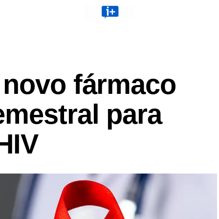
 novo fármaco
emestral para
HIV