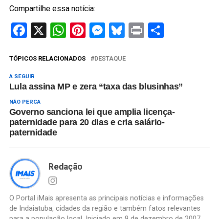
Compartilhe essa notícia:
Facebook
X
WhatsApp
Pinterest
Messenger
Bluesky
Print
Share
TÓPICOS RELACIONADOS
DESTAQUE
A SEGUIR
Lula assina MP e zera “taxa das blusinhas”
NÃO PERCA
Governo sanciona lei que amplia licença-
paternidade para 20 dias e cria salário-
paternidade
Redação
O Portal iMais apresenta as principais notícias e informações
de Indaiatuba, cidades da região e também fatos relevantes
para a população local. Iniciado em 9 de dezembro de 2007,