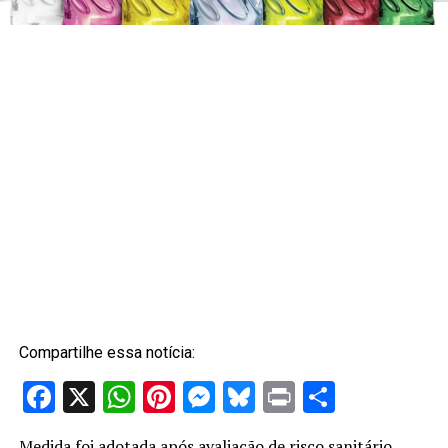
Compartilhe essa notícia:
Facebook
X
WhatsApp
Pinterest
Messenger
Bluesky
Print
Share
Medida foi adotada após avaliação de risco sanitário