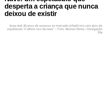
desperta a criança que nunca
deixou de existir
Xuxa revê 40 anos de sucesso no mercado infantil nos seis atos do
espetáculo 'O último voo da nave' — Foto: Moriva Filmes / Divulgação
30e