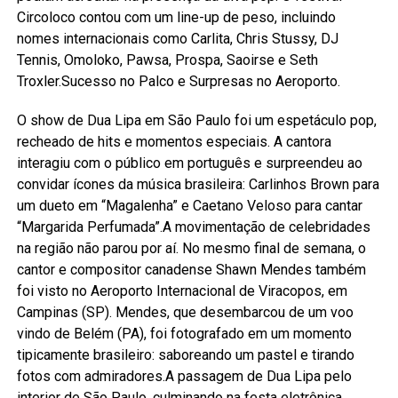
Circoloco contou com um line-up de peso, incluindo
nomes internacionais como Carlita, Chris Stussy, DJ
Tennis, Omoloko, Pawsa, Prospa, Saoirse e Seth
Troxler.Sucesso no Palco e Surpresas no Aeroporto.
O show de Dua Lipa em São Paulo foi um espetáculo pop,
recheado de hits e momentos especiais. A cantora
interagiu com o público em português e surpreendeu ao
convidar ícones da música brasileira: Carlinhos Brown para
um dueto em “Magalenha” e Caetano Veloso para cantar
“Margarida Perfumada”.A movimentação de celebridades
na região não parou por aí. No mesmo final de semana, o
cantor e compositor canadense Shawn Mendes também
foi visto no Aeroporto Internacional de Viracopos, em
Campinas (SP). Mendes, que desembarcou de um voo
vindo de Belém (PA), foi fotografado em um momento
tipicamente brasileiro: saboreando um pastel e tirando
fotos com admiradores.A passagem de Dua Lipa pelo
interior de São Paulo, culminando na festa eletrônica,