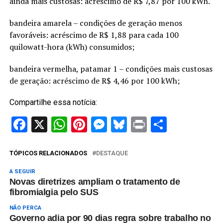
ainda mais custosas: acréscimo de R$ 7,87 por 100 kWh.
bandeira amarela – condições de geração menos
favoráveis: acréscimo de R$ 1,88 para cada 100
quilowatt-hora (kWh) consumidos;
bandeira vermelha, patamar 1 – condições mais custosas
de geração: acréscimo de R$ 4,46 por 100 kWh;
Compartilhe essa notícia:
Facebook
X
WhatsApp
Pinterest
Messenger
Bluesky
Print
Share
TÓPICOS RELACIONADOS
DESTAQUE
A SEGUIR
Novas diretrizes ampliam o tratamento de
fibromialgia pelo SUS
NÃO PERCA
Governo adia por 90 dias regra sobre trabalho no