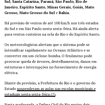
Sul
,
Santa Catarina
,
Paraná
,
São Paulo
,
Rio de
Janeiro
,
Espírito Santo
,
Minas Gerais
,
Goiás
,
Mato
Grosso
,
Mato Grosso do Sul
e
Bahia
.
Há previsão de ventos de até 100 km/h nos três estados
do Sul e em São Paulo nesta sexta-feira. Há ainda alerta
para ventos costeiros na orla do Rio e do Espírito Santo.
Os meteorologistas alertam que o sistema pode se
intensificar rapidamente no Oceano Atlântico e se
converter em um ciclone-bomba. O fenômeno pode
provocar queda de árvores, destelhamentos, danos em
estruturas e interrupções no fornecimento de energia
elétrica.
Diante da previsão, a Prefeitura do Rio e o governo do
Estado
suspenderam as aulas nas escolas municipais e
estaduais nesta sexta-feira (7)
.
Nesta madrugada, a
Defesa Civil do Rio enviou dois