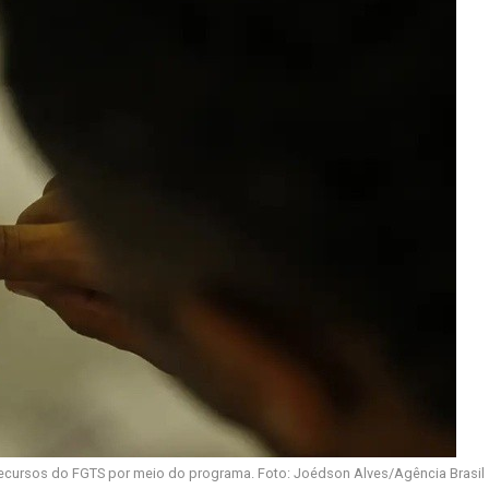
recursos do FGTS por meio do programa. Foto: Joédson Alves/Agência Brasil