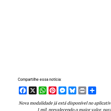
Compartilhe essa notícia:
Facebook
X
WhatsApp
Pinterest
Messenger
Bluesky
Print
Sha
Nova modalidade já está disponível no aplicativ
1 mil, prevalecendo o maior valor, pa