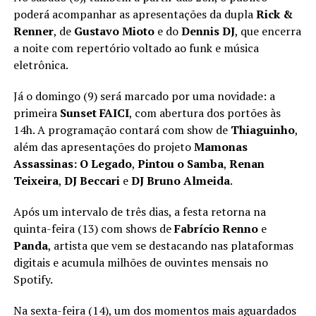
poderá acompanhar as apresentações da dupla
Rick &
Renner
, de
Gustavo Mioto
e do
Dennis DJ
, que encerra
a noite com repertório voltado ao funk e música
eletrônica.
Já o domingo (9) será marcado por uma novidade: a
primeira
Sunset FAICI
, com abertura dos portões às
14h. A programação contará com show de
Thiaguinho
,
além das apresentações do projeto
Mamonas
Assassinas: O Legado
,
Pintou o Samba
,
Renan
Teixeira
,
DJ Beccari
e
DJ Bruno Almeida
.
Após um intervalo de três dias, a festa retorna na
quinta-feira (13) com shows de
Fabrício Renno
e
Panda
, artista que vem se destacando nas plataformas
digitais e acumula milhões de ouvintes mensais no
Spotify.
Na sexta-feira (14), um dos momentos mais aguardados