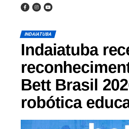
INDAIATUBA
Indaiatuba re
reconheciment
Bett Brasil 20
robótica educ