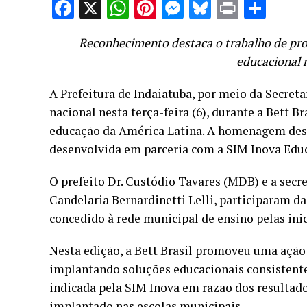
Facebook
X
WhatsApp
Pinterest
Messenger
Bluesky
Print
Sha
Reconhecimento destaca o trabalho de pro
educacional 
A Prefeitura de Indaiatuba, por meio da Secre
nacional nesta terça-feira (6), durante a Bett B
educação da América Latina. A homenagem desta
desenvolvida em parceria com a SIM Inova Edu
O prefeito Dr. Custódio Tavares (MDB) e a secr
Candelaria Bernardinetti Lelli, participaram 
concedido à rede municipal de ensino pelas ini
Nesta edição, a Bett Brasil promoveu uma ação 
implantando soluções educacionais consistente
indicada pela SIM Inova em razão dos resultad
implantado nas escolas municipais.