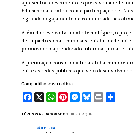
apresentou crescimento expressivo na rede mun
Educacional contou com a participação de 12 esc
e grande engajamento da comunidade nas ativida
Além do desenvolvimento tecnológico, o proje
de impacto social, como sustentabilidade, inteli
promovendo aprendizado interdisciplinar e inte
A premiação consolidou Indaiatuba como refer
entre as redes públicas que vêm desenvolvendo p
Compartilhe essa notícia:
Facebook
X
WhatsApp
Pinterest
Messenger
Bluesky
Print
Sha
TÓPICOS RELACIONADOS
DESTAQUE
NÃO PERCA