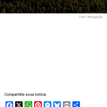
Foto: divulgação
Compartilhe essa notícia:
Facebook
X
WhatsApp
Pinterest
Messenger
Bluesky
Print
Share