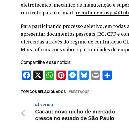
eletrotécnico, mecânico de manutenção e super
currículo para o e-mail:
recrutamentospa@frib
Para participar do processo seletivo, em todas 
apresentar documentos pessoais (RG, CPF e com
oferecidas através do regime de contratação CLT
Mais informações sobre oportunidades de empr
Compartilhe essa notícia:
Facebook
X
WhatsApp
Pinterest
Messenger
Bluesky
Print
Sha
TÓPICOS RELACIONADOS
DESTAQUE
NÃO PERCA
Cacau: novo nicho de mercado
cresce no estado de São Paulo