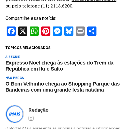
ou pelo telefone (11) 2118.6200.
Compartilhe essa notícia:
Facebook
X
WhatsApp
Pinterest
Messenger
Bluesky
Print
Share
TÓPICOS RELACIONADOS
A SEGUIR
Expresso Noel chega às estações do Trem da
República em Itu e Salto
NÃO PERCA
O Bom Velhinho chega ao Shopping Parque das
Bandeiras com uma grande festa natalina
Redação
O Portal iMais apresenta as principais notícias e informações