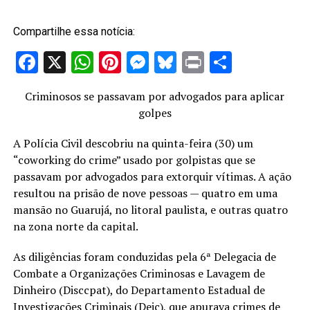
Compartilhe essa notícia:
Facebook
X
WhatsApp
Pinterest
Messenger
Bluesky
Print
Share
Criminosos se passavam por advogados para aplicar
golpes
A Polícia Civil descobriu na quinta-feira (30) um
“coworking do crime” usado por golpistas que se
passavam por advogados para extorquir vítimas. A ação
resultou na prisão de nove pessoas — quatro em uma
mansão no Guarujá, no litoral paulista, e outras quatro
na zona norte da capital.
As diligências foram conduzidas pela 6ª Delegacia de
Combate a Organizações Criminosas e Lavagem de
Dinheiro (Disccpat), do Departamento Estadual de
Investigações Criminais (Deic), que apurava crimes de