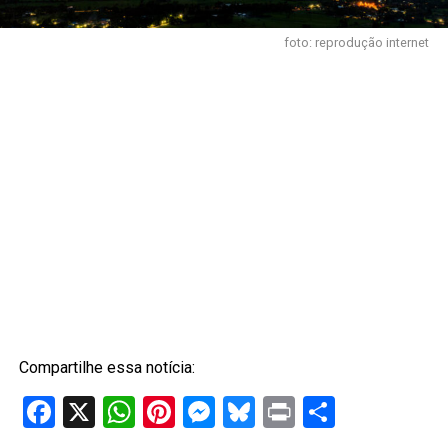
foto: reprodução internet
Compartilhe essa notícia:
Facebook
X
WhatsApp
Pinterest
Messenger
Bluesky
Print
Share