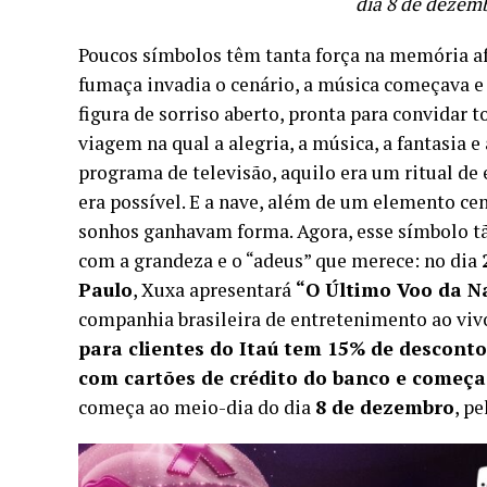
dia 8 de dezemb
Poucos símbolos têm tanta força na memória afe
fumaça invadia o cenário, a música começava e 
figura de sorriso aberto, pronta para convidar
viagem na qual a alegria, a música, a fantasia
programa de televisão, aquilo era um ritual 
era possível. E a nave, além de um elemento ce
sonhos ganhavam forma. Agora, esse símbolo tão
com a grandeza e o “adeus” que merece: no dia
Paulo
, Xuxa apresentará
“O Último Voo da N
companhia brasileira de entretenimento ao viv
para clientes do Itaú tem 15% de desconto
com cartões de crédito do banco e começa
começa ao meio-dia do dia
8 de dezembro
, pe