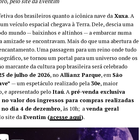
ro, pelo site da Eventim
tiva dos brasileiros quanto a icônica nave da
Xuxa
. A
um veículo espacial chegava à Terra. Dele, descia uma
 todo mundo — baixinhos e altinhos — a embarcar numa
 e a amizade se encontravam. Mais do que uma abertura de
de encantamento. Uma passagem para um reino onde tudo
nográfico, se tornou um portal para um universo onde os
 marcante da cultura pop brasileira será celebrado
25 de julho de 2026
, no
Allianz Parque
, em
São
ave”
— um espetáculo realizado pela
30e
, maior
o, e apresentado pelo
Itaú
. A
pré-venda exclusiva
 no valor dos ingressos para compras realizadas
 no dia 4 de dezembro
, às 10h; a
venda geral
lo site da
Eventim (
acesse aqui
)
.