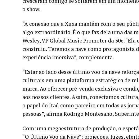
cresceram comigo se soltarem em um momento 
o show.
“A conexão que a Xuxa mantém com o seu públi
algo extraordinário. É o que faz dela uma das 
Wesley, VP Global Music Promoter da 30e. “Ela 
construiu. Teremos a nave como protagonista d
experiência imersiva”, complementa.
“Estar ao lado desse último voo da nave refo
culturais em uma plataforma estratégica de re
marca. Ao oferecer pré-venda exclusiva e condi
aos nossos clientes. Assim, conectamos cultura
o papel do Itaú como parceiro em todas as jorn
pessoas”, afirma Rodrigo Montesano, Superinte
Com uma megaestrutura de produção, o espetác
“O Último Voo da Nave”: projeções, luzes, efeit