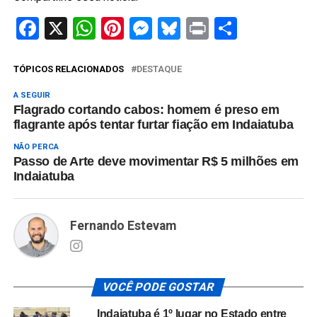
Facebook
X
WhatsApp
Pinterest
Messenger
Bluesky
Print
Share
TÓPICOS RELACIONADOS
DESTAQUE
A SEGUIR
Flagrado cortando cabos: homem é preso em
flagrante após tentar furtar fiação em Indaiatuba
NÃO PERCA
Passo de Arte deve movimentar R$ 5 milhões em
Indaiatuba
Fernando Estevam
VOCÊ PODE GOSTAR
Indaiatuba é 1º lugar no Estado entre