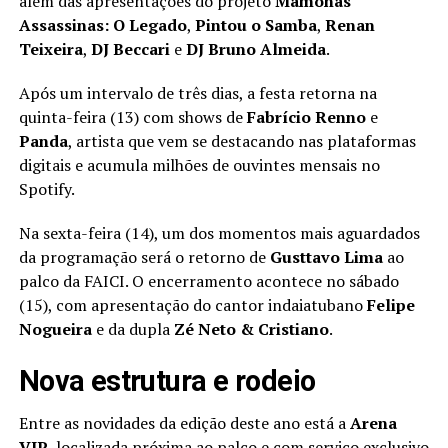
além das apresentações do projeto
Mamonas
Assassinas: O Legado
,
Pintou o Samba
,
Renan
Teixeira
,
DJ Beccari
e
DJ Bruno Almeida
.
Após um intervalo de três dias, a festa retorna na
quinta-feira (13) com shows de
Fabrício Renno
e
Panda
, artista que vem se destacando nas plataformas
digitais e acumula milhões de ouvintes mensais no
Spotify.
Na sexta-feira (14), um dos momentos mais aguardados
da programação será o retorno de
Gusttavo Lima
ao
palco da FAICI. O encerramento acontece no sábado
(15), com apresentação do cantor indaiatubano
Felipe
Nogueira
e da dupla
Zé Neto & Cristiano
.
Nova estrutura e rodeio
Entre as novidades da edição deste ano está a
Arena
VIP
, localizada próxima ao palco e com serviço exclusivo