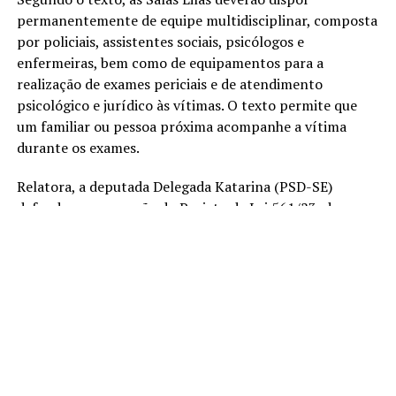
permanentemente de equipe multidisciplinar, composta
por policiais, assistentes sociais, psicólogos e
enfermeiras, bem como de equipamentos para a
realização de exames periciais e de atendimento
psicológico e jurídico às vítimas. O texto permite que
um familiar ou pessoa próxima acompanhe a vítima
durante os exames.
Relatora, a deputada Delegada Katarina (PSD-SE)
defendeu a aprovação do
Projeto de Lei 561/23
, da
deputada Delegada Adriana Accorsi (PT-GO), na forma
de um
substitutivo
com ajustes de redação. “Enquanto
programa permanente e humanizado de acolhimento da
mulher vítima da violência, a Sala Lilás merece elogios,
devendo ser implementada imediatamente pelas 27
unidades da Federação brasileira”, disse a relatora.
Tramitação
A proposta será ainda analisada, em
caráter conclusivo
,