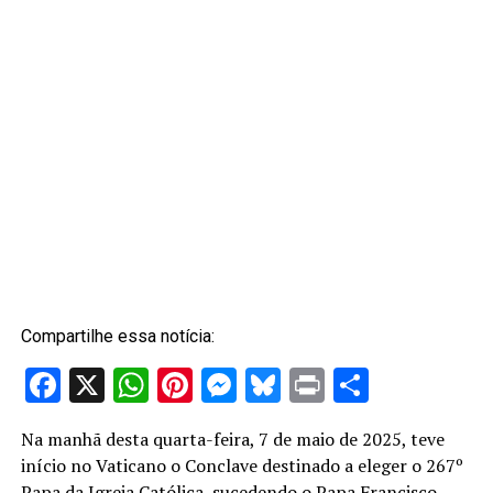
Compartilhe essa notícia:
Facebook
X
WhatsApp
Pinterest
Messenger
Bluesky
Print
Share
Na manhã desta quarta-feira, 7 de maio de 2025, teve
início no Vaticano o Conclave destinado a eleger o 267º
Papa da Igreja Católica, sucedendo o Papa Francisco,