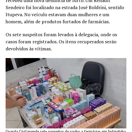
recebeu uma nova denúncia de furto. Um Renault
Sendeiro foi localizado na estrada José Boldrini, sentido
Itupeva. No veículo estavam duas mulheres e um
homem, além de produtos furtados de farmácias.
Os sete suspeitos foram levados à delegacia, onde os
casos foram registrados. Os itens recuperados serão
devolvidos às vítimas.
Guarda Civil prende sete suspeitos de roubo a farmácias em Indaiatuba