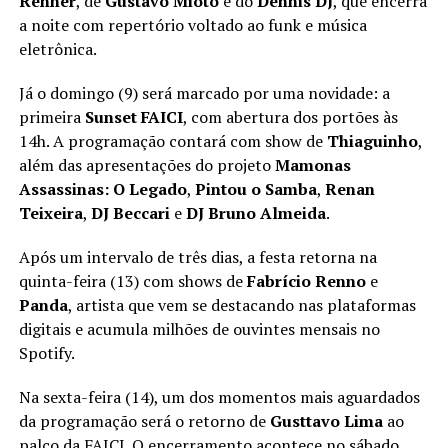
Renner
, de
Gustavo Mioto
e do
Dennis DJ
, que encerra
a noite com repertório voltado ao funk e música
eletrônica.
Já o domingo (9) será marcado por uma novidade: a
primeira
Sunset FAICI
, com abertura dos portões às
14h. A programação contará com show de
Thiaguinho
,
além das apresentações do projeto
Mamonas
Assassinas: O Legado
,
Pintou o Samba
,
Renan
Teixeira
,
DJ Beccari
e
DJ Bruno Almeida
.
Após um intervalo de três dias, a festa retorna na
quinta-feira (13) com shows de
Fabrício Renno
e
Panda
, artista que vem se destacando nas plataformas
digitais e acumula milhões de ouvintes mensais no
Spotify.
Na sexta-feira (14), um dos momentos mais aguardados
da programação será o retorno de
Gusttavo Lima
ao
palco da FAICI. O encerramento acontece no sábado