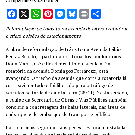
Compartilhe essa notícia:
Facebook
X
WhatsApp
Pinterest
Messenger
Bluesky
Print
Share
Reformulação de trânsito na avenida desativou rotatória
e criará bolsões de estacionamento
A obra de reformulação de trânsito na Avenida Fábio
Ferraz Bicudo, a partir da rotatória dos condomínios
Dona Maria José e Residencial Dona Lucilla até a
rotatória da avenida Domingos Ferrarezzi, está
avançando. O trecho da avenida que corta a rotatória já
está pavimentado e foi liberado para o tráfego de
veículos na tarde de quinta-feira (28/11). Nesta semana,
a equipe da Secretaria de Obras e Vias Públicas também
concluiu a concretagem das baias laterais, nas áreas de
embarque e desembarque de transporte público.
Para dar mais segurança aos pedestres foram instaladas
travessias elevadas antes da rotatória desativada,