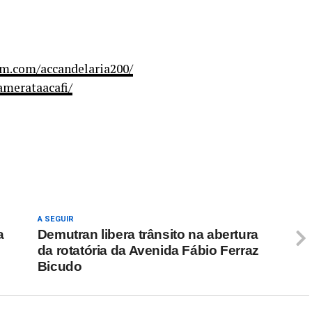
am.com/accandelaria200/
amerataacafi/
re
A SEGUIR
a
Demutran libera trânsito na abertura
da rotatória da Avenida Fábio Ferraz
Bicudo