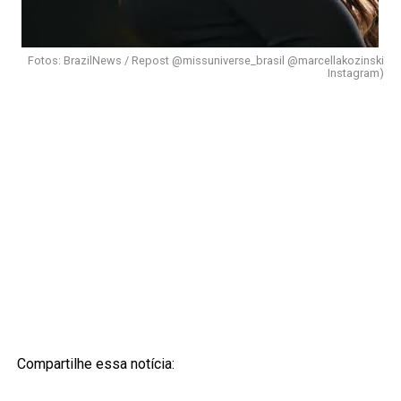
Fotos: BrazilNews / Repost @missuniverse_brasil @marcellakozinski
Instagram)
Compartilhe essa notícia: