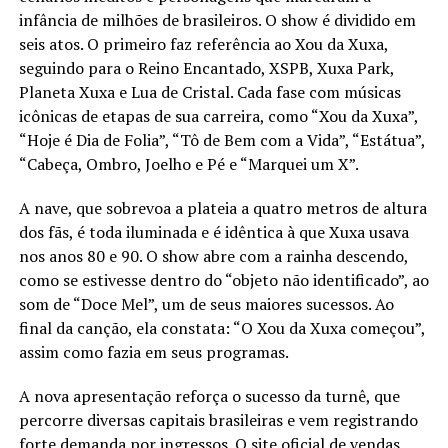
infância de milhões de brasileiros. O show é dividido em
seis atos. O primeiro faz referência ao Xou da Xuxa,
seguindo para o Reino Encantado, XSPB, Xuxa Park,
Planeta Xuxa e Lua de Cristal. Cada fase com músicas
icônicas de etapas de sua carreira, como “Xou da Xuxa”,
“Hoje é Dia de Folia”, “Tô de Bem com a Vida”, “Estátua”,
“Cabeça, Ombro, Joelho e Pé e “Marquei um X”.
A nave, que sobrevoa a plateia a quatro metros de altura
dos fãs, é toda iluminada e é idêntica à que Xuxa usava
nos anos 80 e 90. O show abre com a rainha descendo,
como se estivesse dentro do “objeto não identificado”, ao
som de “Doce Mel”, um de seus maiores sucessos. Ao
final da canção, ela constata: “O Xou da Xuxa começou”,
assim como fazia em seus programas.
A nova apresentação reforça o sucesso da turnê, que
percorre diversas capitais brasileiras e vem registrando
forte demanda por ingressos. O site oficial de vendas