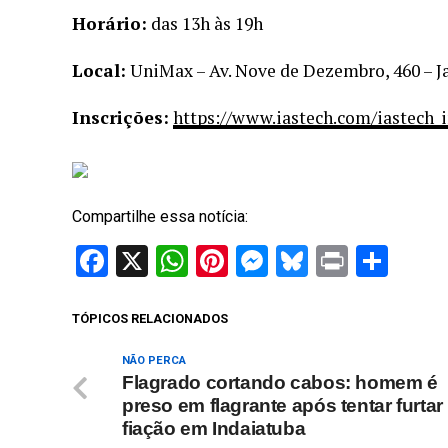
Horário:
das 13h às 19h
Local:
UniMax – Av. Nove de Dezembro, 460 – Ja
Inscrições:
https://www.iastech.com/iastech_
Compartilhe essa notícia:
Facebook
X
WhatsApp
Pinterest
Messenger
Bluesky
Print
Sha
TÓPICOS RELACIONADOS
NÃO PERCA
Flagrado cortando cabos: homem é
preso em flagrante após tentar furtar
fiação em Indaiatuba