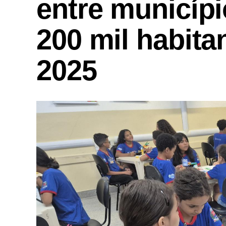
entre municíp
200 mil habita
2025