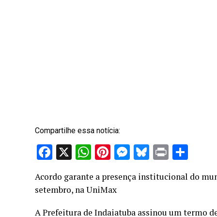
Compartilhe essa notícia:
Facebook
X
WhatsApp
Pinterest
Messenger
Bluesky
Print
Sha
Acordo garante a presença institucional do mun
setembro, na UniMax
A Prefeitura de Indaiatuba assinou um termo d