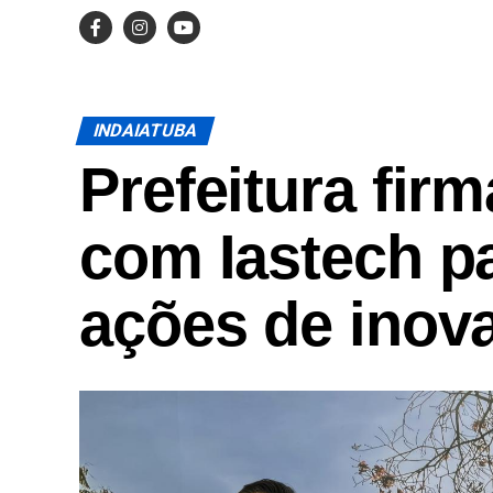
INDAIATUBA
Prefeitura fir
com Iastech pa
ações de inov