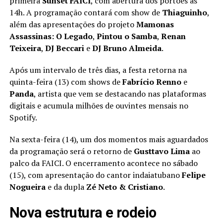
primeira
Sunset FAICI
, com abertura dos portões às
14h. A programação contará com show de
Thiaguinho
,
além das apresentações do projeto
Mamonas
Assassinas: O Legado
,
Pintou o Samba
,
Renan
Teixeira
,
DJ Beccari
e
DJ Bruno Almeida
.
Após um intervalo de três dias, a festa retorna na
quinta-feira (13) com shows de
Fabrício Renno
e
Panda
, artista que vem se destacando nas plataformas
digitais e acumula milhões de ouvintes mensais no
Spotify.
Na sexta-feira (14), um dos momentos mais aguardados
da programação será o retorno de
Gusttavo Lima
ao
palco da FAICI. O encerramento acontece no sábado
(15), com apresentação do cantor indaiatubano
Felipe
Nogueira
e da dupla
Zé Neto & Cristiano
.
Nova estrutura e rodeio