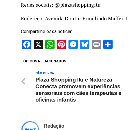
Redes sociais: @plazashoppingitu
Endereço: Avenida Doutor Ermelindo Maffei, 1.1
Compartilhe essa notícia:
Facebook
X
WhatsApp
Pinterest
Messenger
Bluesky
Print
Sha
TÓPICOS RELACIONADOS
NÃO PERCA
Plaza Shopping Itu e Natureza
Conecta promovem experiências
sensoriais com cães terapeutas e
oficinas infantis
Redação