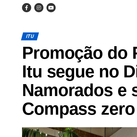
ITU
Promoção do 
Itu segue no D
Namorados e s
Compass zer