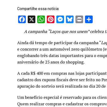
Compartilhe essa notícia:
Facebook
X
WhatsApp
Pinterest
Messenger
Bluesky
Print
Sha
A campanha “Laços que nos unem” celebra 
Ainda dá tempo de participar da campanha “
La
e concorrer a um automóvel zero quilômetro Je
englobando três datas importantes para o emp
aniversário de 25 anos do shopping.
A cada R$ 400 em compras nas lojas participan
cadastro dos cupons fiscais deve ser feito no P
apuração do sorteio será realizada no dia 20 de
Um benefício especial é reservado para os clie
Quem realizar compras e cadastrar os comprova