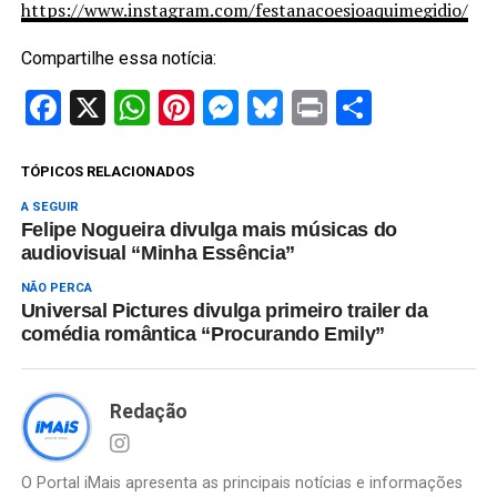
https://www.instagram.com/festanacoesjoaquimegidio/
Compartilhe essa notícia:
Facebook
X
WhatsApp
Pinterest
Messenger
Bluesky
Print
Share
TÓPICOS RELACIONADOS
A SEGUIR
Felipe Nogueira divulga mais músicas do
audiovisual “Minha Essência”
NÃO PERCA
Universal Pictures divulga primeiro trailer da
comédia romântica “Procurando Emily”
Redação
O Portal iMais apresenta as principais notícias e informações