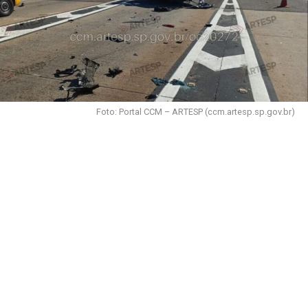
Foto: Portal CCM – ARTESP (ccm.artesp.sp.gov.br)