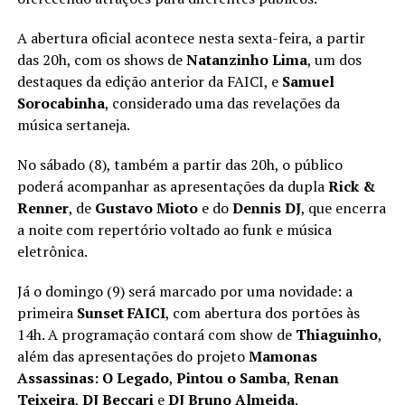
A abertura oficial acontece nesta sexta-feira, a partir
das 20h, com os shows de
Natanzinho Lima
, um dos
destaques da edição anterior da FAICI, e
Samuel
Sorocabinha
, considerado uma das revelações da
música sertaneja.
No sábado (8), também a partir das 20h, o público
poderá acompanhar as apresentações da dupla
Rick &
Renner
, de
Gustavo Mioto
e do
Dennis DJ
, que encerra
a noite com repertório voltado ao funk e música
eletrônica.
Já o domingo (9) será marcado por uma novidade: a
primeira
Sunset FAICI
, com abertura dos portões às
14h. A programação contará com show de
Thiaguinho
,
além das apresentações do projeto
Mamonas
Assassinas: O Legado
,
Pintou o Samba
,
Renan
Teixeira
,
DJ Beccari
e
DJ Bruno Almeida
.