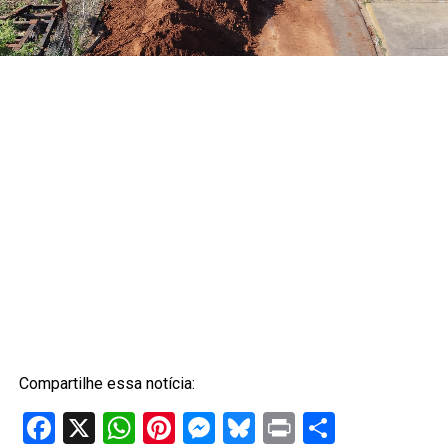
Compartilhe essa notícia:
Facebook
X
WhatsApp
Pinterest
Messenger
Bluesky
Print
Share