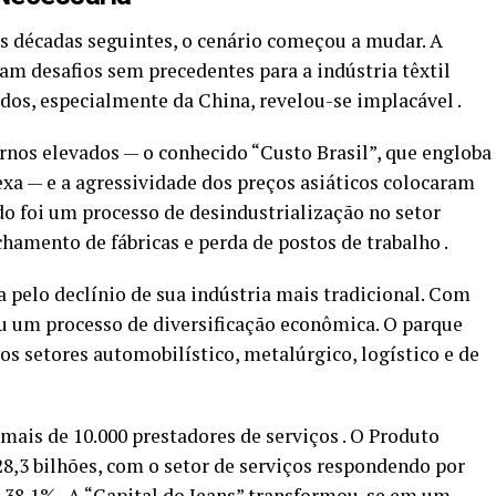
as décadas seguintes, o cenário começou a mudar. A
am desafios sem precedentes para a indústria têxtil
dos, especialmente da China, revelou-se implacável .
ernos elevados — o conhecido “Custo Brasil”, que engloba
lexa — e a agressividade dos preços asiáticos colocaram
o foi um processo de desindustrialização no setor
chamento de fábricas e perda de postos de trabalho .
a pelo declínio de sua indústria mais tradicional. Com
iou um processo de diversificação econômica. O parque
os setores automobilístico, metalúrgico, logístico e de
 mais de 10.000 prestadores de serviços . O Produto
28,3 bilhões, com o setor de serviços respondendo por
 38,1% . A “Capital do Jeans” transformou-se em um