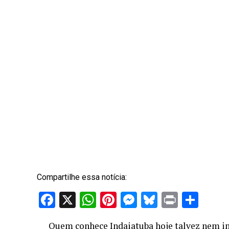
Compartilhe essa notícia:
Facebook
X
WhatsApp
Pinterest
Messenger
Bluesky
Print
Sha
Quem conhece Indaiatuba hoje talvez nem im