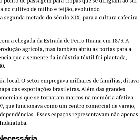
mo ponto de passagem para tropas que se dirigiam ao sul
a no cultivo de milho e feijão, evoluindo
a segunda metade do século XIX, para a cultura cafeeira
 com a chegada da Estrada de Ferro Ituana em 1873. A
produção agrícola, mas também abriu as portas para a
ência que a semente da indústria têxtil foi plantada,
0.
ia local. O setor empregava milhares de famílias, ditava
mapa das exportações brasileiras. Além das grandes
omerciais que se tornaram marcos na memória afetiva
7, que funcionava como um centro comercial de varejo,
dependências . Esses espaços representavam não apenas
Indaiatuba.
 Necessária