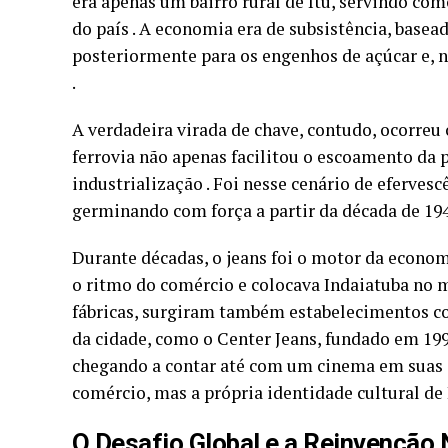
era apenas um bairro rural de Itu, servindo co
do país . A economia era de subsistência, basead
posteriormente para os engenhos de açúcar e, n
.
A verdadeira virada de chave, contudo, ocorreu
ferrovia não apenas facilitou o escoamento da 
industrialização . Foi nesse cenário de efervesc
germinando com força a partir da década de 194
Durante décadas, o jeans foi o motor da econom
o ritmo do comércio e colocava Indaiatuba no 
fábricas, surgiram também estabelecimentos c
da cidade, como o Center Jeans, fundado em 199
chegando a contar até com um cinema em suas 
comércio, mas a própria identidade cultural de 
O Desafio Global e a Reinvenção