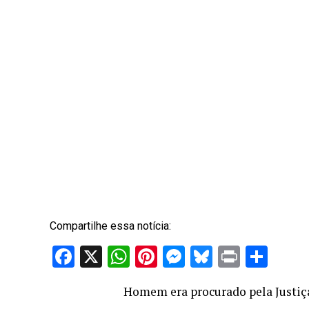
Compartilhe essa notícia:
Facebook
X
WhatsApp
Pinterest
Messenger
Bluesky
Print
Sha
Homem era procurado pela Justiç