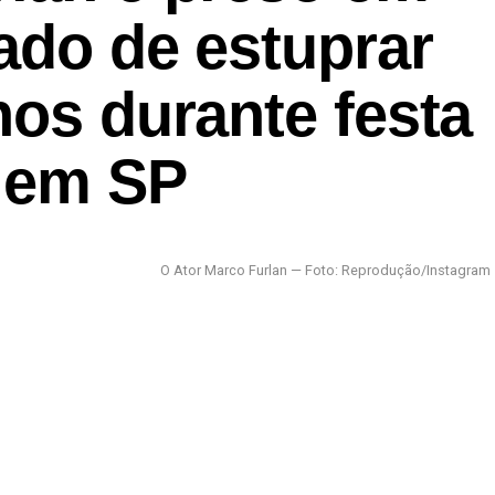
ado de estuprar
nos durante festa
o em SP
O Ator Marco Furlan — Foto: Reprodução/Instagram