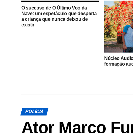
O sucesso de O Último Voo da
Nave: um espetáculo que desperta
a criança que nunca deixou de
existir
Núcleo Audi
formação aud
em Indaiatub
POLÍCIA
Ator Marco Fu