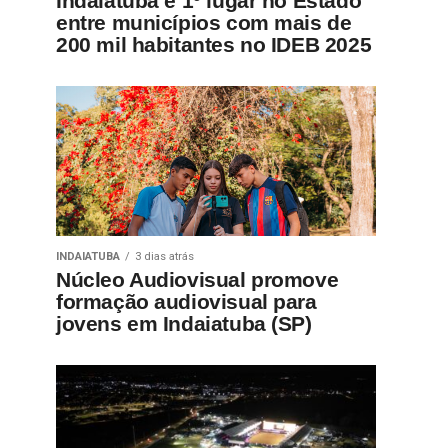
Indaiatuba é 1º lugar no Estado
entre municípios com mais de
200 mil habitantes no IDEB 2025
INDAIATUBA
3 dias atrás
Núcleo Audiovisual promove
formação audiovisual para
jovens em Indaiatuba (SP)