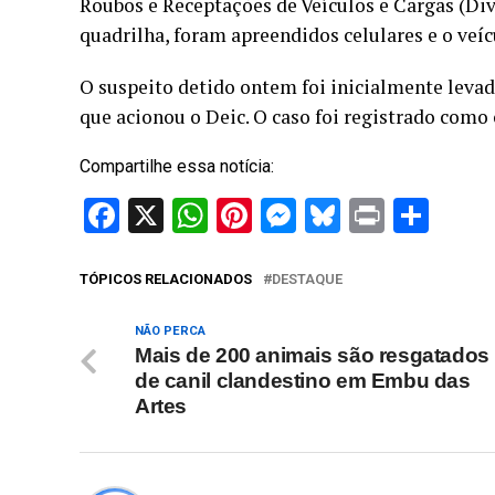
Roubos e Receptações de Veículos e Cargas (Di
quadrilha, foram apreendidos celulares e o veíc
O suspeito detido ontem foi inicialmente levado
que acionou o Deic. O caso foi registrado como
Compartilhe essa notícia:
Facebook
X
WhatsApp
Pinterest
Messenger
Bluesky
Print
Sha
TÓPICOS RELACIONADOS
DESTAQUE
NÃO PERCA
Mais de 200 animais são resgatados
de canil clandestino em Embu das
Artes