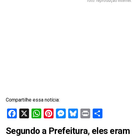
foto: reprodução internet
Compartilhe essa notícia:
Facebook
X
WhatsApp
Pinterest
Messenger
Bluesky
Print
Share
Segundo a Prefeitura, eles eram