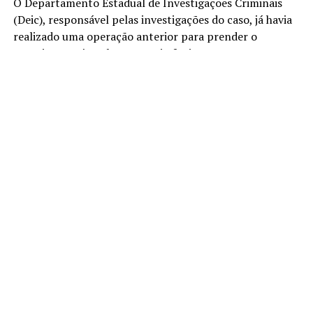
O Departamento Estadual de Investigações Criminais
(Deic), responsável pelas investigações do caso, já havia
realizado uma operação anterior para prender o
suspeito, porém, ele conseguiu fugir.
Cinco dias depois do roubo, os agentes recuperaram
parte da carga, avaliada em R$ 7 milhões, em um galpão
localizado em Embu das Artes. Na ocasião, o responsável
pelo local foi preso em flagrante e autuado por
receptação qualificada.
As investigações prosseguiram e, em julho, policiais da
2ª Divisão de Investigações sobre Furtos, Roubos e
Receptações de Veículos e Cargas (Divecar) prenderam
outros quatro envolvidos. Com a quadrilha, foram
apreendidos celulares e o veículo utilizado durante o
crime no aeroporto.
O suspeito detido ontem foi inicialmente levado à