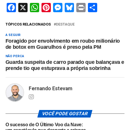
Facebook
X
WhatsApp
Pinterest
Messenger
Bluesky
Print
Share
TÓPICOS RELACIONADOS
DESTAQUE
A SEGUIR
Foragido por envolvimento em roubo milionário
de botox em Guarulhos é preso pela PM
NÃO PERCA
Guarda suspeita de carro parado que balançava e
prende tio que estuprava a própria sobrinha
Fernando Estevam
VOCÊ PODE GOSTAR
O sucesso de O Último Voo da Nave: