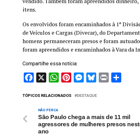
vendido. Também foram apreendidos dinheiro, c
itens.
Os envolvidos foram encaminhados à 1ª Divisão
de Veículos e Cargas (Divecar), do Departament
homens permaneceram presos e foram autuados 
foram apreendidos e encaminhados à Vara da In
Compartilhe essa notícia:
Facebook
X
WhatsApp
Pinterest
Messenger
Bluesky
Print
Sha
TÓPICOS RELACIONADOS
DESTAQUE
NÃO PERCA
São Paulo chega a mais de 11 mil
agressores de mulheres presos nest
ano