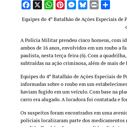
Facebook
X
WhatsApp
Pinterest
Messenger
Bluesky
Print
Sha
Equipes do 4º Batalhão de Ações Especiais de P
A Polícia Militar prendeu cinco homens, com ida
ambos de 16 anos, envolvidos em um roubo a far
paulista, nesta terça-feira (6). Com a quadrilh
subtraídas na ação criminosa, além de mais de 
Equipes do 4º Batalhão de Ações Especiais de 
informadas sobre o roubo em um estabelecimen
haviam fugido em um veículo. Com base na placa
carro era alugado. A locadora foi contatada e fo
Os suspeitos foram encontrados em uma avenida
policiais localizaram parte dos medicamentos r