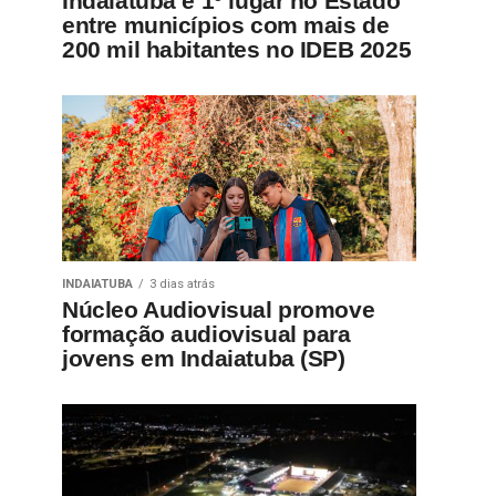
Indaiatuba é 1º lugar no Estado
entre municípios com mais de
200 mil habitantes no IDEB 2025
INDAIATUBA
3 dias atrás
Núcleo Audiovisual promove
formação audiovisual para
jovens em Indaiatuba (SP)